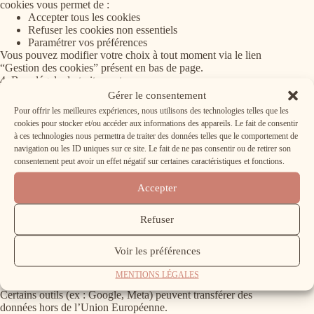
cookies vous permet de :
Accepter tous les cookies
Refuser les cookies non essentiels
Paramétrer vos préférences
Vous pouvez modifier votre choix à tout moment via le lien
“Gestion des cookies” présent en bas de page.
4. Base légale du traitement
Le dépôt des cookies soumis à consentement repose sur votre
Gérer le consentement
consentement libre, éclairé et explicite, conformément au
Pour offrir les meilleures expériences, nous utilisons des technologies telles que les
RGPD et aux recommandations de la CNIL.
cookies pour stocker et/ou accéder aux informations des appareils. Le fait de consentir
5. Durée de conservation
à ces technologies nous permettra de traiter des données telles que le comportement de
Les cookies sont conservés pour une durée maximale de 13
navigation ou les ID uniques sur ce site. Le fait de ne pas consentir ou de retirer son
mois, conformément à la réglementation en vigueur.
consentement peut avoir un effet négatif sur certaines caractéristiques et fonctions.
6. Vos droits
Conformément au RGPD, vous disposez des droits suivants :
Accepter
Droit d’accès
Droit de rectification
Droit à l’effacement
Refuser
Droit d’opposition
Droit à la limitation du traitement
Voir les préférences
Vous pouvez exercer ces droits en nous contactant à :
[email@domaine.fr]
MENTIONS LÉGALES
7. Transfert de données hors UE
Certains outils (ex : Google, Meta) peuvent transférer des
données hors de l’Union Européenne.