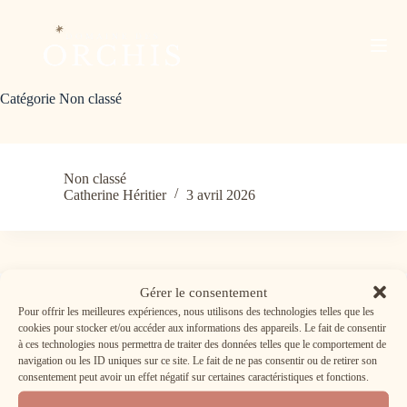
Passer
au
contenu
Catégorie
Non classé
Non classé
Catherine Héritier
3 avril 2026
Gérer le consentement
Pour offrir les meilleures expériences, nous utilisons des technologies telles que les
Ils parlent de nous
cookies pour stocker et/ou accéder aux informations des appareils. Le fait de consentir
à ces technologies nous permettra de traiter des données telles que le comportement de
Où trouver nos vins ?
navigation ou les ID uniques sur ce site. Le fait de ne pas consentir ou de retirer son
Qui sommes-nous ?
consentement peut avoir un effet négatif sur certaines caractéristiques et fonctions.
Contact
Plan du Domaine