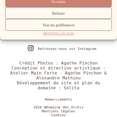
Accepter
Refuser
Domaine des Orchis, vins bios et escargots en Haute Savoie.
Vins vivants, sans intrants, structurés, patiemment élevés. Travail
biodynamique et vibratoire.
Voir les préférences
MENTIONS LÉGALES
Retrouvez-nous sur Instagram
Crédit Photos : Agathe Pinchon
Conception et direction artistique :
Atelier Main Forte
- Agathe Pinchon &
Alexandre Mathieu
Développement du site et plan du
domaine :
Solita
Remerciements
2026 @Domaine des Orchis
Mentions légales
Cookies